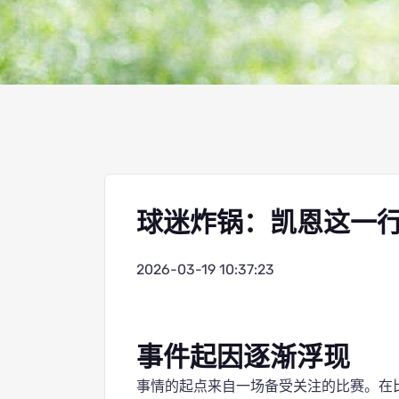
球迷炸锅：凯恩这一
2026-03-19 10:37:23
事件起因逐渐浮现
事情的起点来自一场备受关注的比赛。在