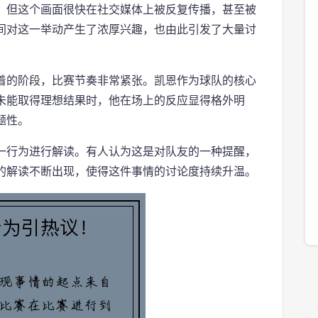
，但这个画面很快在社交媒体上被反复传播，甚至被
间对这一举动产生了浓厚兴趣，也由此引发了大量讨
着的阶段，比赛节奏非常紧张。凯恩作为球队的核心
未能取得理想结果时，他在场上的反应显得格外明
题性。
一行为进行解读。有人认为这是对队友的一种提醒，
的解读不断出现，使得这件事情的讨论度持续升温。