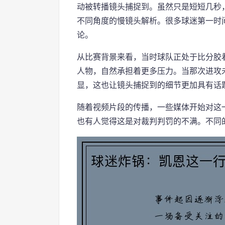
动被转播镜头捕捉到。虽然只是短短几秒
不同角度的慢镜头解析。很多球迷第一时
论。
从比赛背景来看，当时球队正处于比分胶
人物，自然承担着更多压力。当那次进攻
显，这也让镜头捕捉到的细节更加具有话
随着视频片段的传播，一些媒体开始对这
也有人觉得这是对裁判判罚的不满。不同