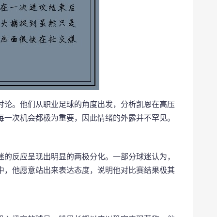
讨论。他们从职业足球的角度出发，分析凯恩在高压
每一次机会都极为重要，因此情绪的外露并不罕见。
迷的反应呈现出明显的两极分化。一部分球迷认为，
中，他愿意站出来表达态度，说明他对比赛结果极其