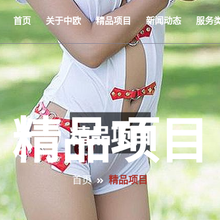
首页
关于中欧
精品项目
新闻动态
服务
精品项目
首页
精品项目