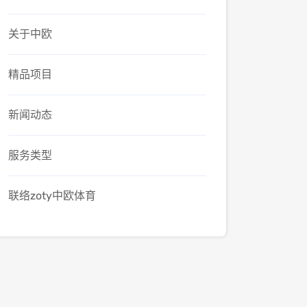
关于中欧
精品项目
新闻动态
服务类型
联络zoty中欧体育