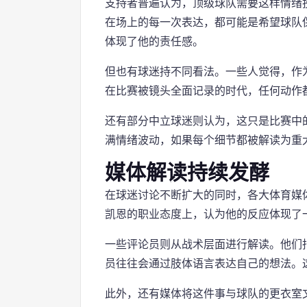
支持者普遍认为，顶级球队需要这样情绪
在场上的每一次表达，都可能是希望球队
体现了他的责任感。
但也有球迷持不同看法。一些人觉得，作
在比赛被镜头全面记录的时代，任何动作
还有部分中立球迷则认为，这只是比赛中
满情绪波动，如果每个细节都被解读为重
媒体解读持续发酵
在球迷讨论不断扩大的同时，各大体育媒
凯恩的职业态度上，认为他的反应体现了
一些评论员则从战术层面进行解读。他们
员往往会通过肢体语言表达自己的想法。
此外，还有媒体将这件事与球队的更衣室