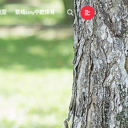
类型
联络zoty中欧体育