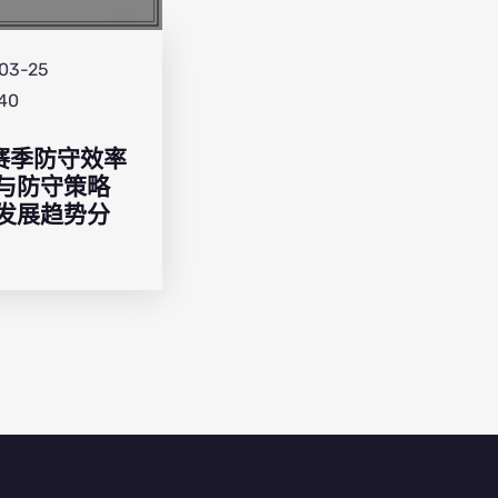
03-25
:40
A赛季防守效率
与防守策略
发展趋势分