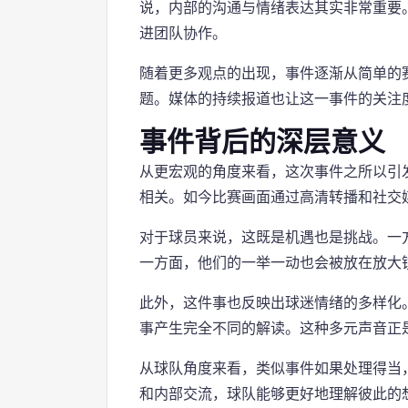
说，内部的沟通与情绪表达其实非常重要
进团队协作。
随着更多观点的出现，事件逐渐从简单的
题。媒体的持续报道也让这一事件的关注
事件背后的深层意义
从更宏观的角度来看，这次事件之所以引
相关。如今比赛画面通过高清转播和社交
对于球员来说，这既是机遇也是挑战。一
一方面，他们的一举一动也会被放在放大
此外，这件事也反映出球迷情绪的多样化
事产生完全不同的解读。这种多元声音正
从球队角度来看，类似事件如果处理得当
和内部交流，球队能够更好地理解彼此的