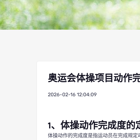
奥运会体操项目动作
2026-02-16 12:04:09
1、体操动作完成度的
体操动作的完成度是指运动员在完成规定