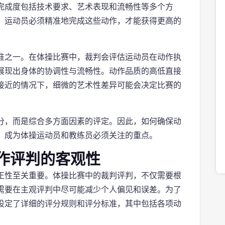
完成度包括技术要求、艺术表现和流畅性等多个方
，运动员必须精准地完成这些动作，才能获得更高的
准之一。在体操比赛中，裁判会评估运动员在动作执
展现出身体的协调性与流畅性。动作品质的高低直接
接近的情况下，细微的艺术性差异可能会决定比赛的
分，而是综合多方面因素的评定。因此，如何确保动
，成为体操运动员和教练员必须关注的重点。
作评判的客观性
正性至关重要。体操比赛中的裁判评判，不仅需要根
需要在主观评判中尽可能减少个人偏见和误差。为了
设定了详细的评分规则和评分标准，其中包括各项动