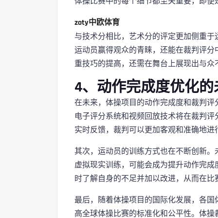
体操比赛中的每个细节都至关重要，即便
zoty中欧体育
与技术分相比，艺术分的评定更加侧重于
运动员赢得观众的青睐，还能在裁判评分
重技巧的提高，还需在舞台上展现出与众
4、动作完成度优化的
在未来，体操项目的动作完成度和裁判评
电子评分系统和视频回放技术将在裁判评
实时反馈，裁判可以更加客观和准确地进
其次，运动员的训练方式也在不断创新。
虚拟现实训练，可能会成为提升动作完成
时了解自身的不足并加以改进，从而在比
最后，随着体操项目的国际化发展，各国
高全球体操比赛的标准化和公平性。体操