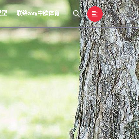
类型
联络zoty中欧体育