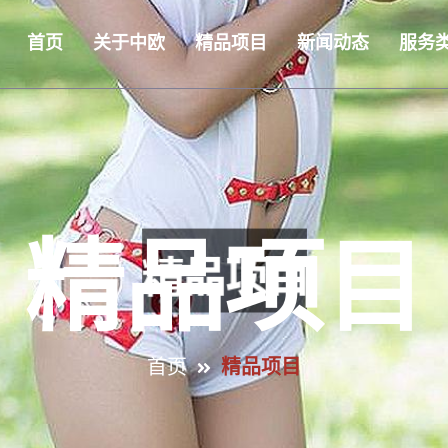
首页
关于中欧
精品项目
新闻动态
服务
精品项目
首页
精品项目