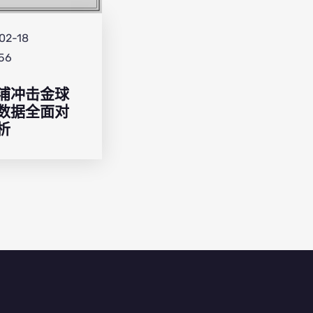
02-18
:56
浦冲击金球
数据全面对
析