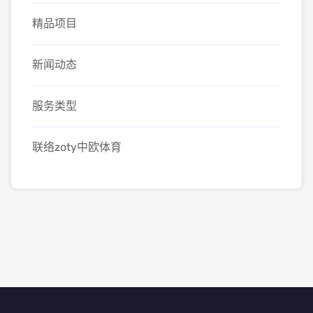
精品项目
新闻动态
服务类型
联络zoty中欧体育