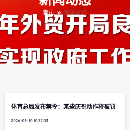
新闻动态
首页
新闻动态
体育总局发布禁令：某些庆祝动作将被罚
2026-03-10 10:37:03