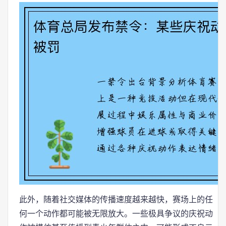
此外，随着社交媒体的传播速度越来越快，赛场上的任
何一个动作都可能被无限放大。一些极具争议的庆祝动