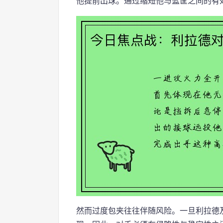
他提前出球。通过缩短他与篮筐之间的有
然而过度包夹往往伴随风险。一旦利拉德