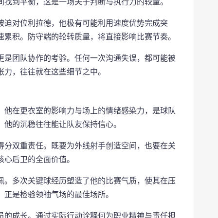
间找到平衡，这是一场关于判断与执行力的较量。
被迫对位利拉德，他极有可能利用速度优势完成突
速累积。防守端的轮转质量，将直接影响比赛节奏。
更是团队协作的考验。任何一次沟通失误，都可能被
张力，往往就在这些细节之中。
。他在更衣室的影响力与场上的情绪感染力，是球队
，他的沉稳往往能让队友保持信心。
得分双重责任。既要为外线射手创造空间，也要在关
核心后卫的全面价值。
佩。多次关键球经历塑造了他的比赛气质，使其在压
，正是检验领袖气场的最佳场所。
员的成长。通过实际行动诠释何为职业精神与责任担