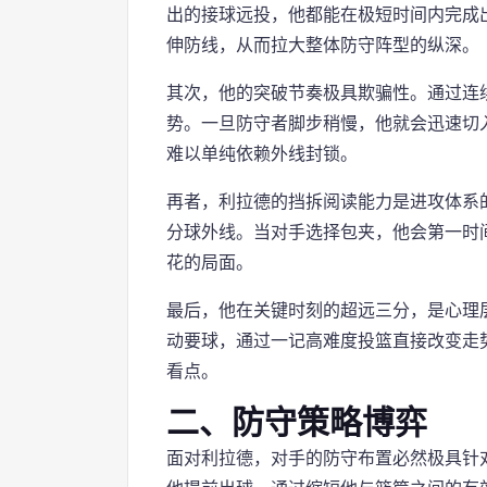
出的接球远投，他都能在极短时间内完成
伸防线，从而拉大整体防守阵型的纵深。
其次，他的突破节奏极具欺骗性。通过连
势。一旦防守者脚步稍慢，他就会迅速切
难以单纯依赖外线封锁。
再者，利拉德的挡拆阅读能力是进攻体系
分球外线。当对手选择包夹，他会第一时
花的局面。
最后，他在关键时刻的超远三分，是心理
动要球，通过一记高难度投篮直接改变走势
看点。
二、防守策略博弈
面对利拉德，对手的防守布置必然极具针